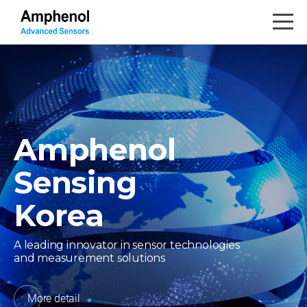
Amphenol
Amphenol
Sensing
Sensing
Korea​
Korea​
A leading innovator in sensor technologies
A leading innovator in sensor technologies
and measurement solutions
and measurement solutions
More detail
More detail